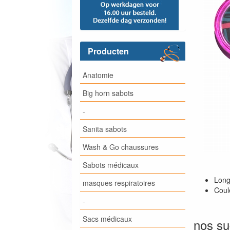
Producten
Anatomie
Big horn sabots
-
Sanita sabots
Wash & Go chaussures
Sabots médicaux
Long
masques respiratoires
Coule
-
Sacs médicaux
nos su