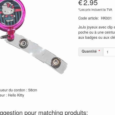
€
2.95
*Les prix incluent la TVA
Code article
:
HK001
JoJo joyeux avec clip 
poche ou à une ceintur
aux badges ou aux clé
Quantité
ueur du cordon : 58cm
ur : Hello Kitty
ggestion pour matching produits: