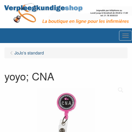
Me
JoJo's standard
yoyo; CNA