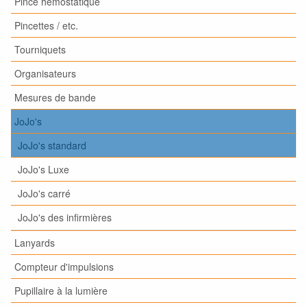
Pince hémostatique
Pincettes / etc.
Tourniquets
Organisateurs
Mesures de bande
JoJo's
JoJo's standard
JoJo's Luxe
JoJo's carré
JoJo's des infirmières
Lanyards
Compteur d'impulsions
Pupillaire à la lumière