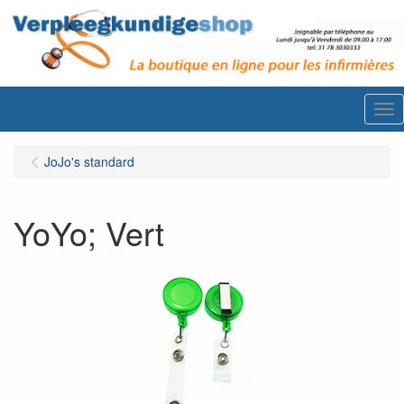
Me
JoJo's standard
YoYo; Vert