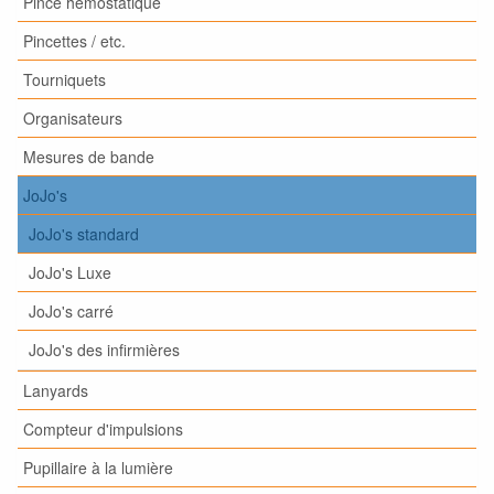
Pince hémostatique
Pincettes / etc.
Tourniquets
Organisateurs
Mesures de bande
JoJo's
JoJo's standard
JoJo's Luxe
JoJo's carré
JoJo's des infirmières
Lanyards
Compteur d'impulsions
Pupillaire à la lumière