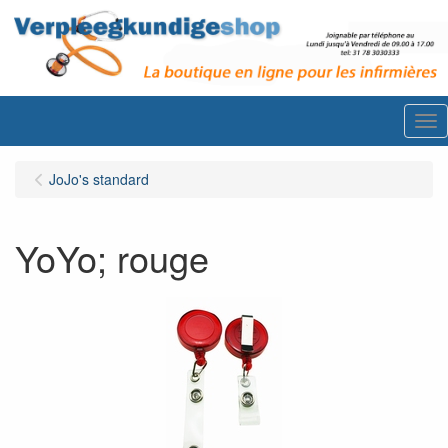
Me
JoJo's standard
YoYo; rouge