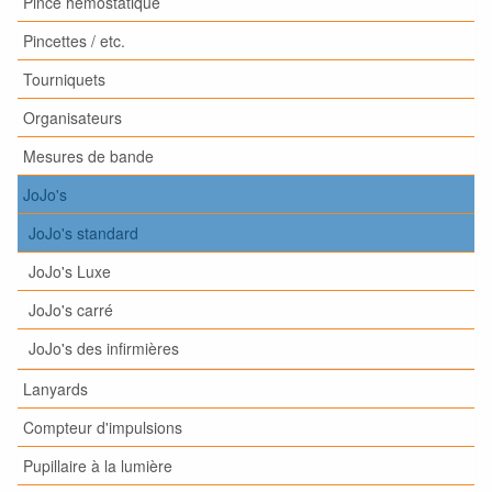
Pince hémostatique
Pincettes / etc.
Tourniquets
Organisateurs
Mesures de bande
JoJo's
JoJo's standard
JoJo's Luxe
JoJo's carré
JoJo's des infirmières
Lanyards
Compteur d'impulsions
Pupillaire à la lumière