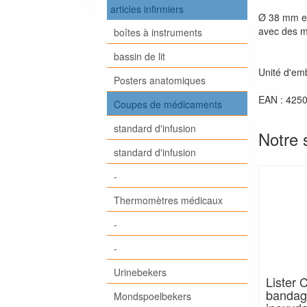
articles infirmiers
Ø 38 mm e
avec des 
boîtes à instruments
bassin de lit
Unité d'emb
Posters anatomiques
EAN : 425
Coupes de médicaments
standard d'infusion
Notre 
standard d'infusion
-
Thermomètres médicaux
-
-
Urinebekers
Lister 
bandag
Mondspoelbekers