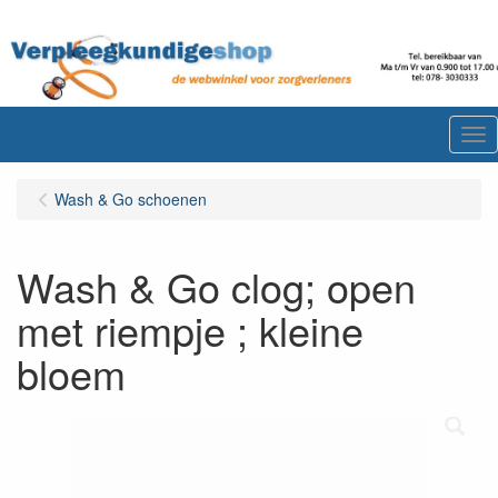
Me
Wash & Go schoenen
Wash & Go clog; open
met riempje ; kleine
bloem