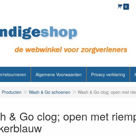
0
n/retourneren
Algemene Voorwaarden
Privacy verklaring
Producten
Wash & Go schoenen
Wash & Go clog; open met ri
 & Go clog; open met riemp
kerblauw