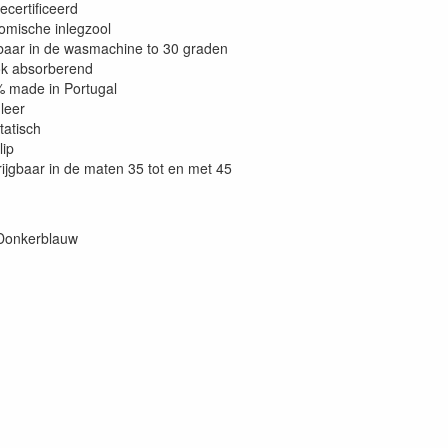
ecertificeerd
omische inlegzool
aar in de wasmachine to 30 graden
k absorberend
 made in Portugal
leer
tatisch
lip
rijgbaar in de maten 35 tot en met 45
-Donkerblauw