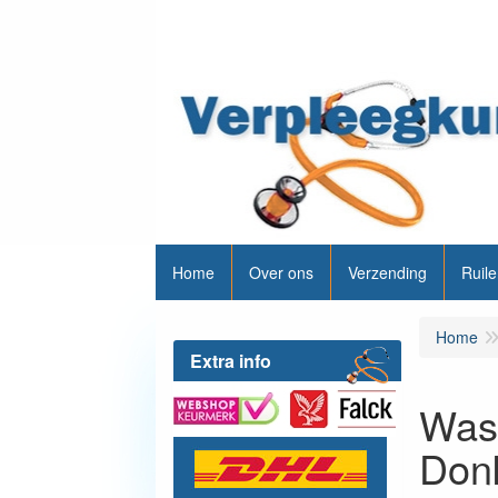
Home
Over ons
Verzending
Ruile
Home
Extra info
Wash
Don