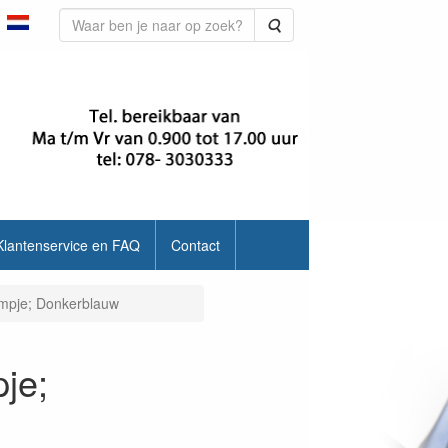
Zoeken
Klantenservice en FAQ
Contact
empje; Donkerblauw
je;