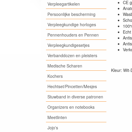
CE g
Verpleegartikelen
Anat
Persoonlijke bescherming
Wasb
Scho
Verpleegkundige horloges
100%
Echt 
Pennenhouders en Pennen
Antis
Antis
Verpleegkundigesetjes
Verk
Verbanddozen en pleisters
Medische Scharen
Kleur: Wit
Kochers
Hechtset/Pincetten/Mesjes
Stuwband in diverse patronen
Organizers en notebooks
Meetlinten
Jojo's