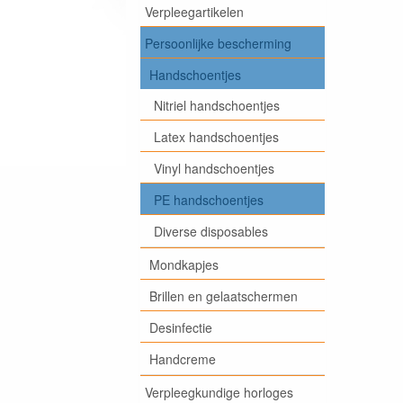
Verpleegartikelen
Persoonlijke bescherming
Handschoentjes
Nitriel handschoentjes
Latex handschoentjes
Vinyl handschoentjes
PE handschoentjes
Diverse disposables
Mondkapjes
Brillen en gelaatschermen
Desinfectie
Handcreme
Verpleegkundige horloges