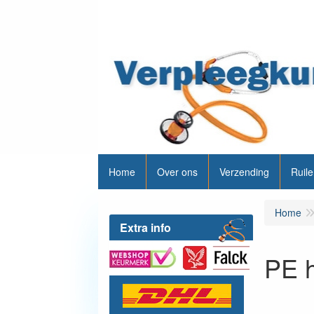
Home
Over ons
Verzending
Ruile
Home
Extra info
PE 