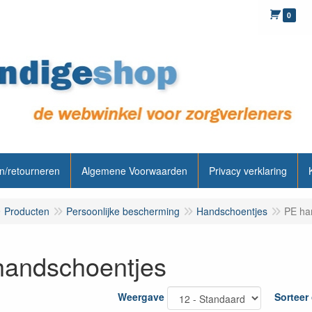
0
n/retourneren
Algemene Voorwaarden
Privacy verklaring
Producten
Persoonlijke bescherming
Handschoentjes
PE ha
handschoentjes
Weergave
Sorteer