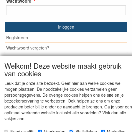
Wachtwoord
Inloggen
Registreren
Wachtwoord vergeten?
Welkom! Deze website maakt gebruik
van cookies
© Medisan Trading | Alblasserdam. Alle genoemde prijzen
zijn inclusief BTW en exclusief
verzendkosten
, tenzij anders
Leuk dat je onze site bezoekt. Geef hier aan welke cookies we
staat aangegeven.
mogen plaatsen. De noodzakelijke cookies verzamelen geen
persoonsgegevens. De overige cookies helpen ons de site en je
bezoekerservaring te verbeteren. Ook helpen ze ons om onze
producten beter bij je onder de aandacht te brengen. Ga je voor een
optimaal werkende website inclusief alle voordelen? Vink dan alle
vakjes aan!
Noodzakelijk
Voorkeuren
Statistieken
Marketing