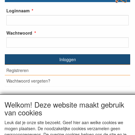
Loginnaam
Wachtwoord
Inloggen
Registreren
Wachtwoord vergeten?
Welkom! Deze website maakt gebruik
© Medisan Trading | Alblasserdam. Alle genoemde prijzen
van cookies
zijn inclusief BTW en exclusief
verzendkosten
, tenzij anders
staat aangegeven.
Leuk dat je onze site bezoekt. Geef hier aan welke cookies we
mogen plaatsen. De noodzakelijke cookies verzamelen geen
persoonsgegevens. De overige cookies helpen ons de site en je