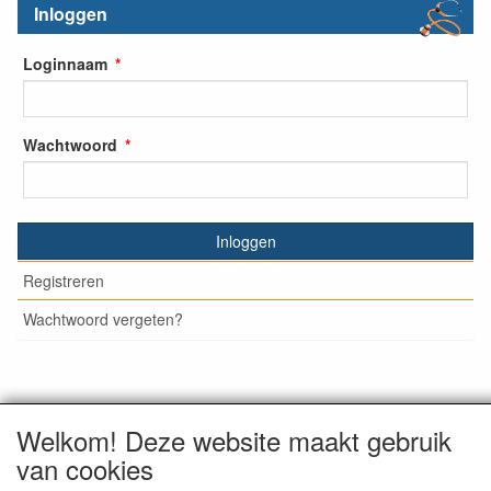
Inloggen
Loginnaam
Wachtwoord
Inloggen
Registreren
Wachtwoord vergeten?
© Medisan Trading | Alblasserdam. Alle genoemde prijzen
Welkom! Deze website maakt gebruik
zijn inclusief BTW en exclusief
verzendkosten
, tenzij anders
van cookies
staat aangegeven.