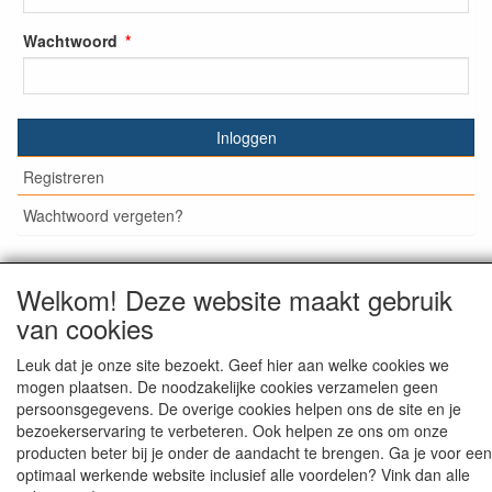
Wachtwoord
Inloggen
Registreren
Wachtwoord vergeten?
Welkom! Deze website maakt gebruik
© Medisan Trading | Alblasserdam. Alle genoemde prijzen
van cookies
zijn inclusief BTW en exclusief
verzendkosten
, tenzij anders
staat aangegeven.
Leuk dat je onze site bezoekt. Geef hier aan welke cookies we
mogen plaatsen. De noodzakelijke cookies verzamelen geen
persoonsgegevens. De overige cookies helpen ons de site en je
bezoekerservaring te verbeteren. Ook helpen ze ons om onze
producten beter bij je onder de aandacht te brengen. Ga je voor een
optimaal werkende website inclusief alle voordelen? Vink dan alle