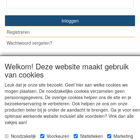
Inloggen
Registreren
Wachtwoord vergeten?
Welkom! Deze website maakt gebruik
van cookies
© Medisan Trading | Alblasserdam. Alle genoemde prijzen
zijn inclusief BTW en exclusief
verzendkosten
, tenzij anders
staat aangegeven.
Leuk dat je onze site bezoekt. Geef hier aan welke cookies we
mogen plaatsen. De noodzakelijke cookies verzamelen geen
persoonsgegevens. De overige cookies helpen ons de site en je
bezoekerservaring te verbeteren. Ook helpen ze ons om onze
producten beter bij je onder de aandacht te brengen. Ga je voor een
optimaal werkende website inclusief alle voordelen? Vink dan alle
vakjes aan!
Noodzakelijk
Voorkeuren
Statistieken
Marketing