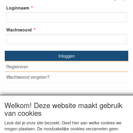
Loginnaam
Wachtwoord
Inloggen
Registreren
Wachtwoord vergeten?
Welkom! Deze website maakt gebruik
© Medisan Trading | Alblasserdam. Alle genoemde prijzen
van cookies
zijn inclusief BTW en exclusief
verzendkosten
, tenzij anders
staat aangegeven.
Leuk dat je onze site bezoekt. Geef hier aan welke cookies we
mogen plaatsen. De noodzakelijke cookies verzamelen geen