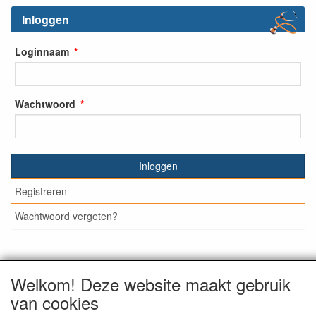
Inloggen
Loginnaam
Wachtwoord
Inloggen
Registreren
Wachtwoord vergeten?
Welkom! Deze website maakt gebruik
© Medisan Trading | Alblasserdam. Alle genoemde prijzen
zijn inclusief BTW en exclusief
verzendkosten
, tenzij anders
van cookies
staat aangegeven.