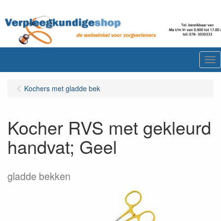
Me
Kochers met gladde bek
Kocher RVS met gekleurd
handvat; Geel
gladde bekken