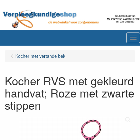
Me
Kocher met vertande bek
Kocher RVS met gekleurd
handvat; Roze met zwarte
stippen