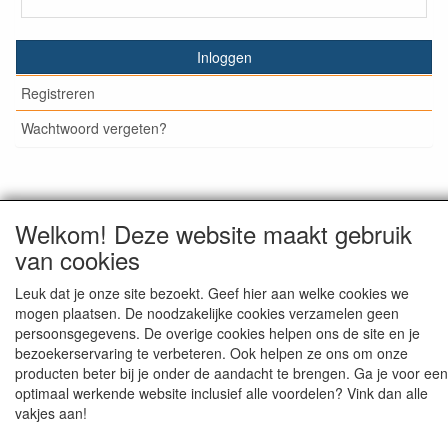
Inloggen
Registreren
Wachtwoord vergeten?
© Medisan Trading | Alblasserdam. Alle genoemde prijzen
Welkom! Deze website maakt gebruik
zijn inclusief BTW en exclusief
verzendkosten
, tenzij anders
van cookies
staat aangegeven.
Leuk dat je onze site bezoekt. Geef hier aan welke cookies we
mogen plaatsen. De noodzakelijke cookies verzamelen geen
persoonsgegevens. De overige cookies helpen ons de site en je
bezoekerservaring te verbeteren. Ook helpen ze ons om onze
producten beter bij je onder de aandacht te brengen. Ga je voor een
optimaal werkende website inclusief alle voordelen? Vink dan alle
vakjes aan!