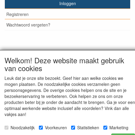
Inloggen
Registreren
Wachtwoord vergeten?
© Medisan Trading | Alblasserdam. Alle genoemde prijzen
Welkom! Deze website maakt gebruik
zijn inclusief BTW en exclusief
verzendkosten
, tenzij anders
staat aangegeven.
van cookies
Leuk dat je onze site bezoekt. Geef hier aan welke cookies we
mogen plaatsen. De noodzakelijke cookies verzamelen geen
persoonsgegevens. De overige cookies helpen ons de site en je
bezoekerservaring te verbeteren. Ook helpen ze ons om onze
producten beter bij je onder de aandacht te brengen. Ga je voor een
optimaal werkende website inclusief alle voordelen? Vink dan alle
vakjes aan!
Noodzakelijk
Voorkeuren
Statistieken
Marketing