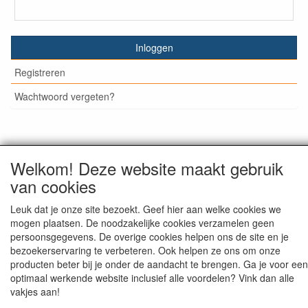
Inloggen
Registreren
Wachtwoord vergeten?
© Medisan Trading | Alblasserdam. Alle genoemde prijzen
Welkom! Deze website maakt gebruik
zijn inclusief BTW en exclusief
verzendkosten
, tenzij anders
van cookies
staat aangegeven.
Leuk dat je onze site bezoekt. Geef hier aan welke cookies we
mogen plaatsen. De noodzakelijke cookies verzamelen geen
persoonsgegevens. De overige cookies helpen ons de site en je
bezoekerservaring te verbeteren. Ook helpen ze ons om onze
producten beter bij je onder de aandacht te brengen. Ga je voor een
optimaal werkende website inclusief alle voordelen? Vink dan alle
vakjes aan!