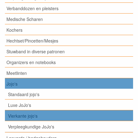
Verbanddozen en pleisters
Medische Scharen
Kochers
Hechtset/Pincetten/Mesjes
Stuwband in diverse patronen
Organizers en notebooks
Meetlinten
Jojo's
Standaard jojo's
Luxe JoJo's
Vierkante jojo's
Verpleegkundige JoJo's
Lanyards / badgehouders