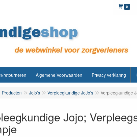
0
n/retourneren
Algemene Voorwaarden
Privacy verklaring
Producten
Jojo's
Verpleegkundige JoJo's
Verpleegkundige J
leegkundige Jojo; Verpleegs
mpje