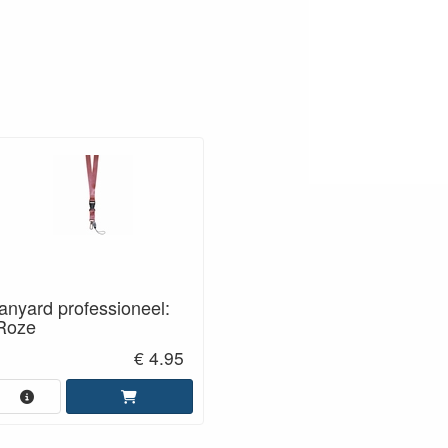
lanyard professioneel:
Roze
€ 4.95