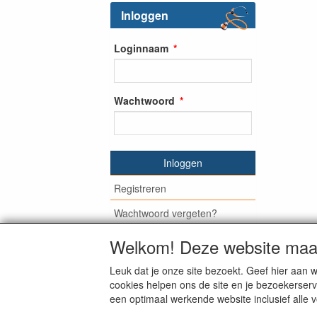
Inloggen
Loginnaam
Wachtwoord
Inloggen
Registreren
Wachtwoord vergeten?
Welkom! Deze website maak
Leuk dat je onze site bezoekt. Geef hier aa
© Medisan Trading | Alblasserdam. Alle gen
cookies helpen ons de site en je bezoekerserv
een optimaal werkende website inclusief alle 