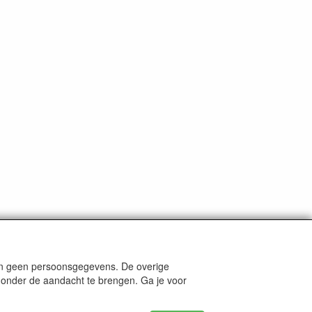
len geen persoonsgegevens. De overige
nders staat aangegeven.
e onder de aandacht te brengen. Ga je voor