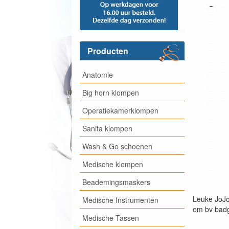
Producten
Anatomie
Big horn klompen
Operatiekamerklompen
Sanita klompen
Wash & Go schoenen
Medische klompen
Beademingsmaskers
Leuke JoJo
Medische Instrumenten
om bv badg
Medische Tassen