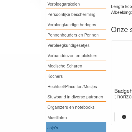
Verpleegartikelen
Lengte koo
Afbeelding
Persoonlijke bescherming
Verpleegkundige horloges
Onze s
Pennenhouders en Pennen
Verpleegkundigesetjes
Verbanddozen en pleisters
Medische Scharen
Kochers
Hechtset/Pincetten/Mesjes
Badgeho
; horizo
Stuwband in diverse patronen
Organizers en notebooks
Meetlinten
Jojo's