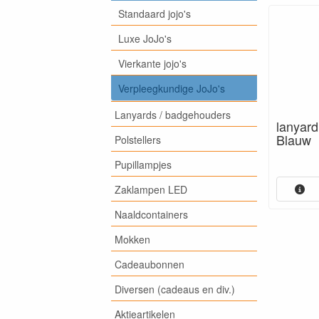
Standaard jojo's
Luxe JoJo's
Vierkante jojo's
Verpleegkundige JoJo's
Lanyards / badgehouders
lanyard
Blauw
Polstellers
Pupillampjes
Zaklampen LED
Naaldcontainers
Mokken
Cadeaubonnen
Diversen (cadeaus en div.)
Aktieartikelen