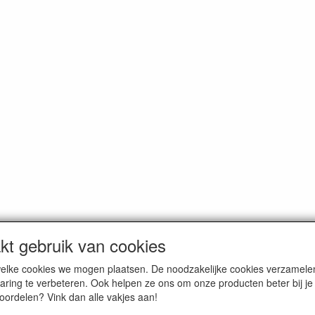
t gebruik van cookies
n welke cookies we mogen plaatsen. De noodzakelijke cookies verzame
oemde prijzen zijn inclusief BTW en exclusief
verzendkosten
, tenzij a
aring te verbeteren. Ook helpen ze ons om onze producten beter bij j
voordelen? Vink dan alle vakjes aan!