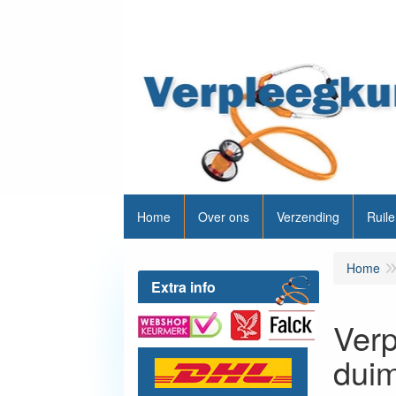
Home
Over ons
Verzending
Ruile
Home
Extra info
Verp
dui