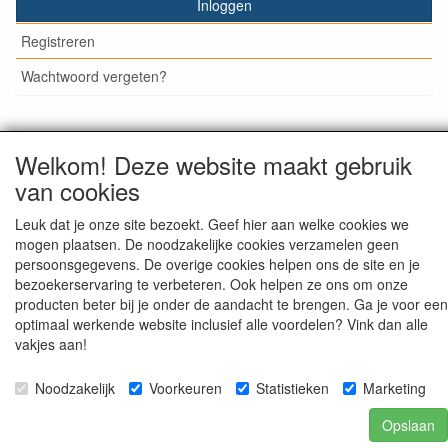
Inloggen
Registreren
Wachtwoord vergeten?
Welkom! Deze website maakt gebruik
© Medisan Trading | Alblasserdam. Alle genoemde prijzen
van cookies
zijn inclusief BTW en exclusief
verzendkosten
, tenzij anders
staat aangegeven.
Leuk dat je onze site bezoekt. Geef hier aan welke cookies we
mogen plaatsen. De noodzakelijke cookies verzamelen geen
persoonsgegevens. De overige cookies helpen ons de site en je
bezoekerservaring te verbeteren. Ook helpen ze ons om onze
producten beter bij je onder de aandacht te brengen. Ga je voor een
optimaal werkende website inclusief alle voordelen? Vink dan alle
vakjes aan!
Noodzakelijk
Voorkeuren
Statistieken
Marketing
Opslaan