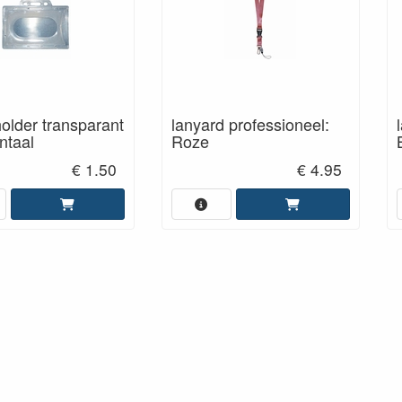
lder transparant
lanyard professioneel:
ntaal
Roze
€ 1.50
€ 4.95