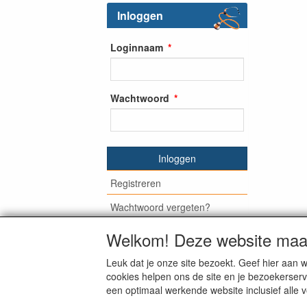
Inloggen
Loginnaam
Wachtwoord
Inloggen
Registreren
Wachtwoord vergeten?
Welkom! Deze website maak
Leuk dat je onze site bezoekt. Geef hier aa
© Medisan Trading | Alblasserdam. Alle gen
cookies helpen ons de site en je bezoekerserv
een optimaal werkende website inclusief alle 