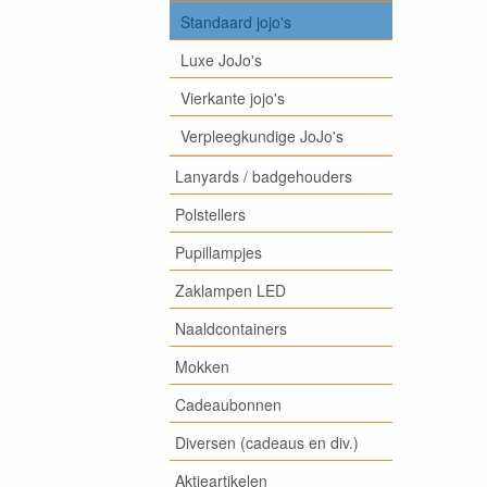
Standaard jojo's
Luxe JoJo's
Vierkante jojo's
Verpleegkundige JoJo's
Lanyards / badgehouders
Polstellers
Pupillampjes
Zaklampen LED
Naaldcontainers
Mokken
Cadeaubonnen
Diversen (cadeaus en div.)
Aktieartikelen