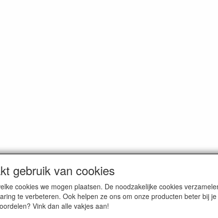
t gebruik van cookies
n welke cookies we mogen plaatsen. De noodzakelijke cookies verzame
oemde prijzen zijn inclusief BTW en exclusief
verzendkosten
, tenzij a
aring te verbeteren. Ook helpen ze ons om onze producten beter bij j
voordelen? Vink dan alle vakjes aan!