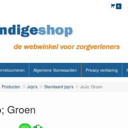
0
n/retourneren
Algemene Voorwaarden
Privacy verklaring
Producten
Jojo's
Standaard jojo's
JoJo; Groen
; Groen