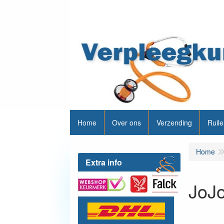
Home
Over ons
Verzending
Ruile
Home
Extra info
JoJo