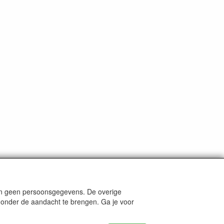
len geen persoonsgegevens. De overige
nders staat aangegeven.
e onder de aandacht te brengen. Ga je voor