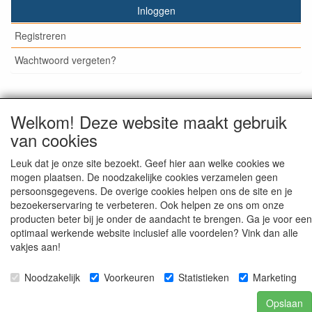
Inloggen
Registreren
Wachtwoord vergeten?
Welkom! Deze website maakt gebruik
© Medisan Trading | Alblasserdam. Alle genoemde prijzen
van cookies
zijn inclusief BTW en exclusief
verzendkosten
, tenzij anders
staat aangegeven.
Leuk dat je onze site bezoekt. Geef hier aan welke cookies we
mogen plaatsen. De noodzakelijke cookies verzamelen geen
persoonsgegevens. De overige cookies helpen ons de site en je
bezoekerservaring te verbeteren. Ook helpen ze ons om onze
producten beter bij je onder de aandacht te brengen. Ga je voor een
optimaal werkende website inclusief alle voordelen? Vink dan alle
vakjes aan!
Noodzakelijk
Voorkeuren
Statistieken
Marketing
Opslaan