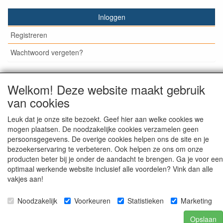
Inloggen
Registreren
Wachtwoord vergeten?
Welkom! Deze website maakt gebruik
van cookies
© Medisan Trading | Alblasserdam. Alle genoemde prijzen
zijn inclusief BTW en exclusief
verzendkosten
, tenzij anders
staat aangegeven.
Leuk dat je onze site bezoekt. Geef hier aan welke cookies we
mogen plaatsen. De noodzakelijke cookies verzamelen geen
persoonsgegevens. De overige cookies helpen ons de site en je
bezoekerservaring te verbeteren. Ook helpen ze ons om onze
producten beter bij je onder de aandacht te brengen. Ga je voor een
optimaal werkende website inclusief alle voordelen? Vink dan alle
vakjes aan!
Noodzakelijk
Voorkeuren
Statistieken
Marketing
Opslaan