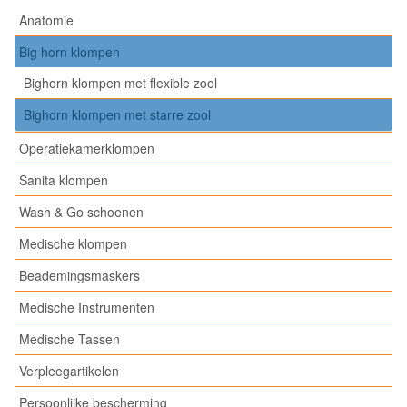
Anatomie
Big horn klompen
Bighorn klompen met flexible zool
Bighorn klompen met starre zool
Operatiekamerklompen
Sanita klompen
Wash & Go schoenen
Medische klompen
Beademingsmaskers
Medische Instrumenten
Medische Tassen
Verpleegartikelen
Persoonlijke bescherming