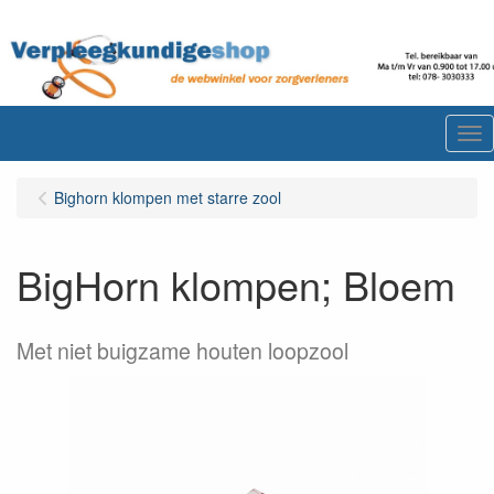
Me
Bighorn klompen met starre zool
BigHorn klompen; Bloem
Met niet buigzame houten loopzool