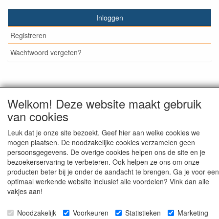
Inloggen
Registreren
Wachtwoord vergeten?
© Medisan Trading | Alblasserdam. Alle genoemde prijzen
Welkom! Deze website maakt gebruik
zijn inclusief BTW en exclusief
verzendkosten
, tenzij anders
van cookies
staat aangegeven.
Leuk dat je onze site bezoekt. Geef hier aan welke cookies we
mogen plaatsen. De noodzakelijke cookies verzamelen geen
persoonsgegevens. De overige cookies helpen ons de site en je
bezoekerservaring te verbeteren. Ook helpen ze ons om onze
producten beter bij je onder de aandacht te brengen. Ga je voor een
optimaal werkende website inclusief alle voordelen? Vink dan alle
vakjes aan!
Noodzakelijk
Voorkeuren
Statistieken
Marketing