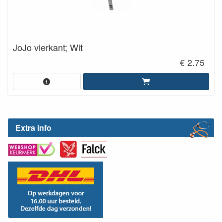
JoJo vierkant; Wit
€ 2.75
Extra info