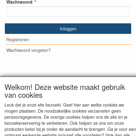
Wachtwoord
Inloggen
Registreren
Wachtwoord vergeten?
© Medisan Trading | Alblasserdam. Alle genoemde prijzen
Welkom! Deze website maakt gebruik
zijn inclusief BTW en exclusief
verzendkosten
, tenzij anders
staat aangegeven.
van cookies
Leuk dat je onze site bezoekt. Geef hier aan welke cookies we
mogen plaatsen. De noodzakelijke cookies verzamelen geen
persoonsgegevens. De overige cookies helpen ons de site en je
bezoekerservaring te verbeteren. Ook helpen ze ons om onze
producten beter bij je onder de aandacht te brengen. Ga je voor een
optimaal werkende website inclusief alle voordelen? Vink dan alle