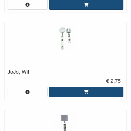
JoJo; Wit
€ 2.75