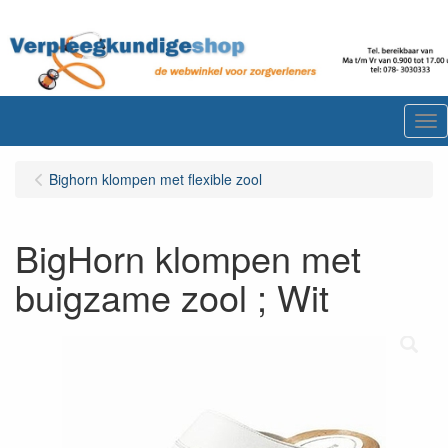
Me
Bighorn klompen met flexible zool
BigHorn klompen met
buigzame zool ; Wit