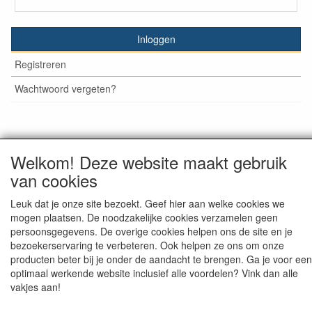
Inloggen
Registreren
Wachtwoord vergeten?
© Medisan Trading | Alblasserdam. Alle genoemde prijzen
Welkom! Deze website maakt gebruik
zijn inclusief BTW en exclusief
verzendkosten
, tenzij anders
van cookies
staat aangegeven.
Leuk dat je onze site bezoekt. Geef hier aan welke cookies we
mogen plaatsen. De noodzakelijke cookies verzamelen geen
persoonsgegevens. De overige cookies helpen ons de site en je
bezoekerservaring te verbeteren. Ook helpen ze ons om onze
producten beter bij je onder de aandacht te brengen. Ga je voor een
optimaal werkende website inclusief alle voordelen? Vink dan alle
vakjes aan!