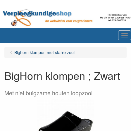
Me
Bighorn klompen met starre zool
BigHorn klompen ; Zwart
Met niet buigzame houten loopzool