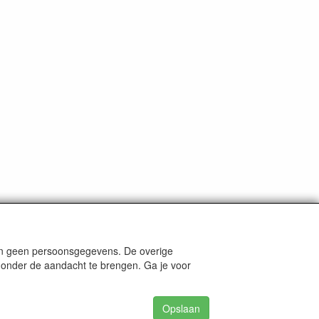
len geen persoonsgegevens. De overige
nders staat aangegeven.
e onder de aandacht te brengen. Ga je voor
Opslaan