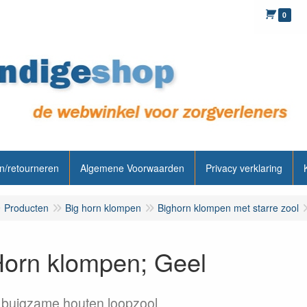
0
n/retourneren
Algemene Voorwaarden
Privacy verklaring
Producten
Big horn klompen
Bighorn klompen met starre zool
orn klompen; Geel
t buigzame houten loopzool