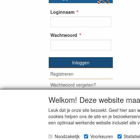
Loginnaam
Wachtwoord
Inloggen
Registreren
Wachtwoord vergeten?
Welkom! Deze website maak
Leuk dat je onze site bezoekt. Geef hier aa
© Medisan Trading | Alblasserdam. Alle gen
cookies helpen ons de site en je bezoekerserv
een optimaal werkende website inclusief alle 
Noodzakelijk
Voorkeuren
Statisti