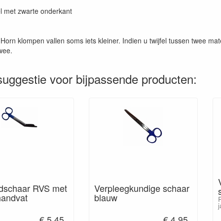
l met zwarte onderkant
 Horn klompen vallen soms iets kleiner. Indien u twijfel tussen twee ma
wee.
uggestie voor bijpassende producten:
dschaar RVS met
Verpleegkundige schaar
handvat
blauw
j
€ 5.45
€ 4.95