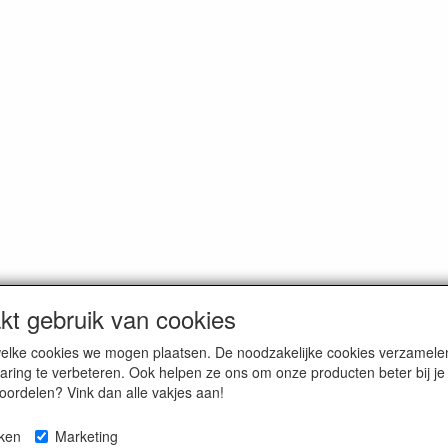
t gebruik van cookies
n welke cookies we mogen plaatsen. De noodzakelijke cookies verzame
oemde prijzen zijn inclusief BTW en exclusief
verzendkosten
, tenzij a
aring te verbeteren. Ook helpen ze ons om onze producten beter bij j
voordelen? Vink dan alle vakjes aan!
eken
Marketing