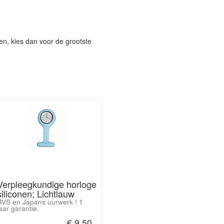
ten, kies dan voor de grootste
Verpleegkundige horloge
siliconen; Lichtlauw
RVS en Japans uurwerk ! 1
aar garantie.
€ 9.50