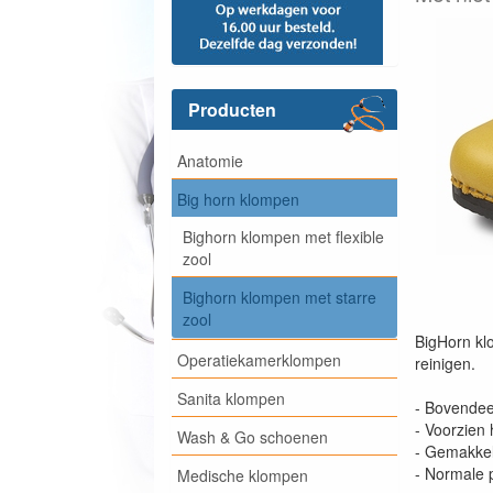
Producten
Anatomie
Big horn klompen
Bighorn klompen met flexible
zool
Bighorn klompen met starre
zool
BigHorn klo
Operatiekamerklompen
reinigen.
Sanita klompen
- Bovendee
- Voorzien 
Wash & Go schoenen
- Gemakkeli
- Normale
Medische klompen