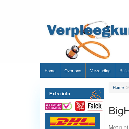
Home
Over ons
Verzending
Ruile
Home
Extra info
BigH
Met nie