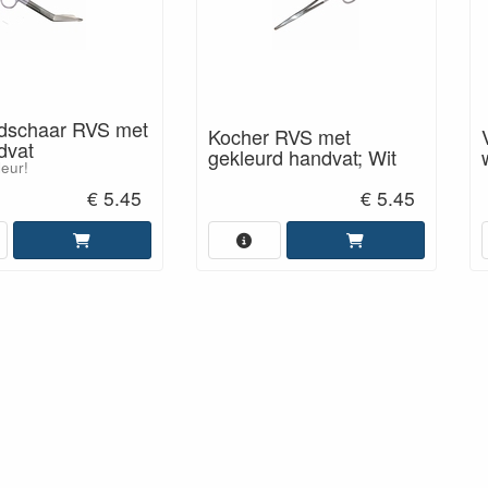
dschaar RVS met
Kocher RVS met
dvat
gekleurd handvat; Wit
eur!
€ 5.45
€ 5.45