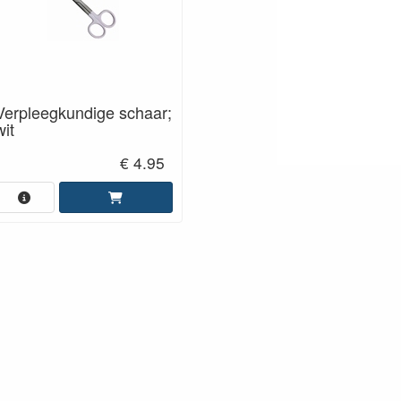
Verpleegkundige schaar;
wit
€ 4.95