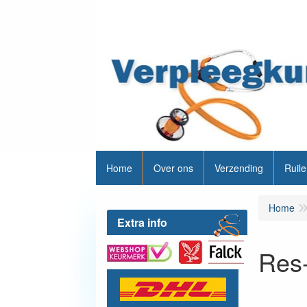
Home
Over ons
Verzending
Ruile
Home
Extra info
Res-