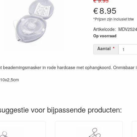
€ 9.95
€
8.95
*Prijzen zijn inclusief btw
Artikelcode
:
MDV252
Op voorraad
Aantal
t beademingsmasker in rode hardcase met ophangkoord. Onmisbaar i
x10x2,5cm
uggestie voor bijpassende producten: