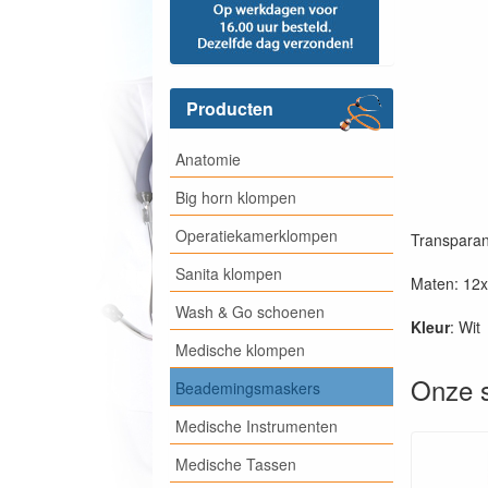
Producten
Anatomie
Big horn klompen
Operatiekamerklompen
Transparan
Sanita klompen
Maten: 12
Wash & Go schoenen
Kleur
: Wit
Medische klompen
Onze s
Beademingsmaskers
Medische Instrumenten
Medische Tassen