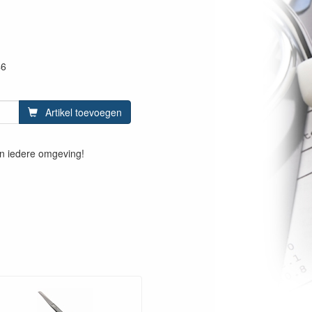
46
Artikel toevoegen
n iedere omgeving!