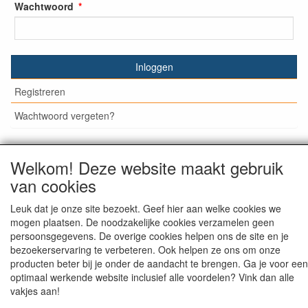
Wachtwoord
Inloggen
Registreren
Wachtwoord vergeten?
Welkom! Deze website maakt gebruik
© Medisan Trading | Alblasserdam. Alle genoemde prijzen
van cookies
zijn inclusief BTW en exclusief
verzendkosten
, tenzij anders
staat aangegeven.
Leuk dat je onze site bezoekt. Geef hier aan welke cookies we
mogen plaatsen. De noodzakelijke cookies verzamelen geen
persoonsgegevens. De overige cookies helpen ons de site en je
bezoekerservaring te verbeteren. Ook helpen ze ons om onze
producten beter bij je onder de aandacht te brengen. Ga je voor een
optimaal werkende website inclusief alle voordelen? Vink dan alle
vakjes aan!