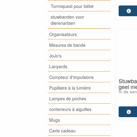
Tormiquest pour bébé
stuwbanden voor
dierenartsen
Organisateurs
Mesures de bande
JoJo's
Lanyards
Compteur d'impulsions
Stuwban
geel met
Pupillaire à la lumière
In de aan
Lampes de poches
conteneurs à aiguilles
Mugs
Carte cadeau