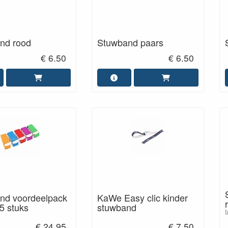
nd rood
Stuwband paars
€ 6.50
€ 6.50
nd voordeelpack
KaWe Easy clic kinder
 5 stuks
stuwband
I
€ 24.95
€ 7.50