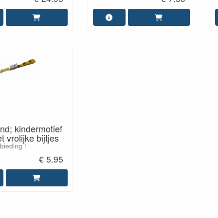
d; kindermotief
 vrolijke bijtjes
bieding !
€ 5.95