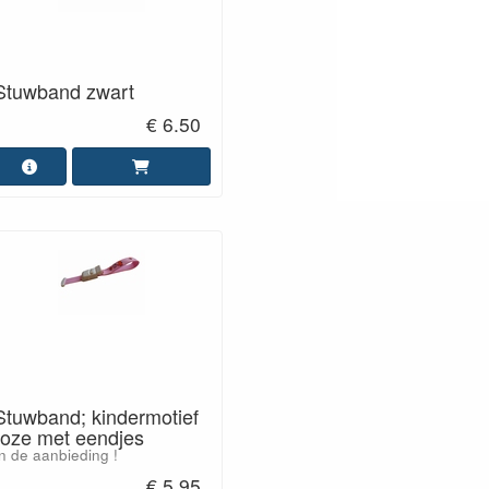
Stuwband zwart
€ 6.50
Stuwband; kindermotief
roze met eendjes
n de aanbieding !
€ 5.95