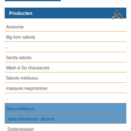
Producten
Anatomie
Big horn sabots
-
Sanita sabots
Wash & Go chaussures
Sabots médicaux
masques respiratoires
-
Sacs médicaux
Sacs infirmières / docters
Dokterstassen