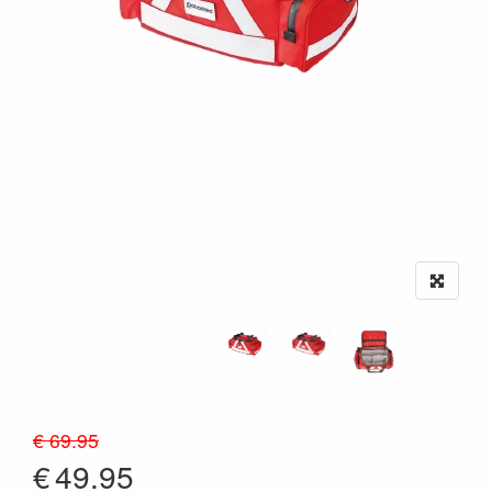
€ 69.95
€
49.95