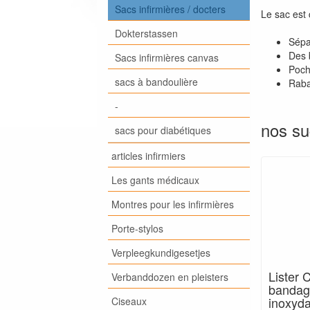
Sacs infirmières / docters
Le sac est
Dokterstassen
Sépa
Des 
Sacs infirmières canvas
Poche
sacs à bandoulière
Raba
-
nos su
sacs pour diabétiques
articles infirmiers
Les gants médicaux
Montres pour les infirmières
Porte-stylos
Verpleegkundigesetjes
Lister 
Verbanddozen en pleisters
bandag
inoxyda
Ciseaux