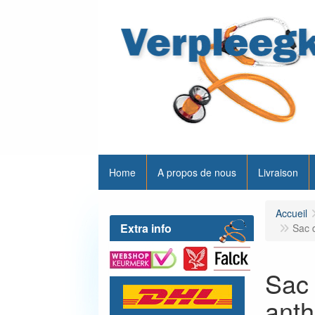
Home
A propos de nous
Livraison
Accueil
Extra info
Sac 
Sac 
anth