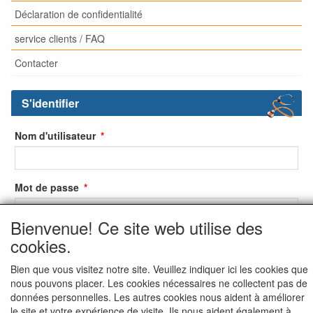
Déclaration de confidentialité
service clients / FAQ
Contacter
S'identifier
Nom d'utilisateur
Mot de passe
Bienvenue! Ce site web utilise des
cookies.
S'identifier
Bien que vous visitez notre site. Veuillez indiquer ici les cookies que
S'inscrire
nous pouvons placer. Les cookies nécessaires ne collectent pas de
données personnelles. Les autres cookies nous aident à améliorer
Mot de passe oublié ?
le site et votre expérience de visite. Ils nous aident également à