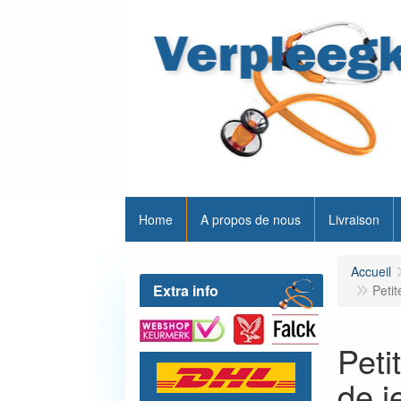
Home
A propos de nous
Livraison
Accueil
Extra info
Petit
Peti
de j