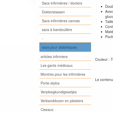
Sacs infirmières / docters
Doub
Avec 
Dokterstassen
gluc
Sacs infirmières canvas
Tail
Conte
sacs à bandoulière
Matér
Poch
-
sacs pour diabétiques
articles infirmiers
Couleur : T
Les gants médicaux
Montres pour les infirmières
Le contenu 
Porte-stylos
Verpleegkundigesetjes
Verbanddozen en pleisters
Ciseaux