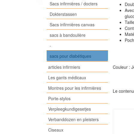
Sacs infirmières / docters
Doub
Avec 
Dokterstassen
gluc
Tail
Sacs infirmières canvas
Conte
Matér
sacs à bandoulière
Poch
-
sacs pour diabétiques
articles infirmiers
Couleur : J
Les gants médicaux
Montres pour les infirmières
Le contenu 
Porte-stylos
Verpleegkundigesetjes
Verbanddozen en pleisters
Ciseaux