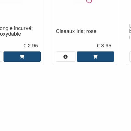
ngle incurvé;
Ciseaux Iris; rose
noxydable
€ 2.95
€ 3.95