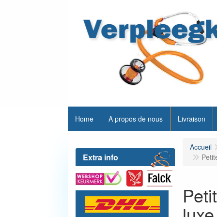
Home
A propos de nous
Livraison
Accueil
Extra info
Petit
Peti
luxe