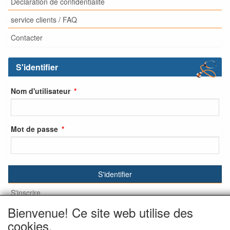
Déclaration de confidentialité
service clients / FAQ
Contacter
S'identifier
Nom d'utilisateur
Mot de passe
S'identifier
S'inscrire
Bienvenue! Ce site web utilise des
Mot de passe oublié ?
cookies.