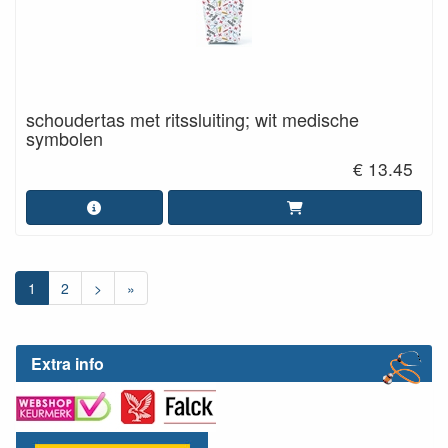
schoudertas met ritssluiting; wit medische
symbolen
€ 13.45
1
2
>
»
Extra info