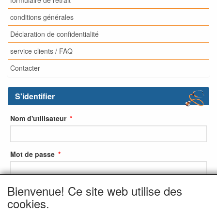
formulaire de retrait
conditions générales
Déclaration de confidentialité
service clients / FAQ
Contacter
S'identifier
Nom d'utilisateur
Mot de passe
Bienvenue! Ce site web utilise des
S'identifier
cookies.
S'inscrire