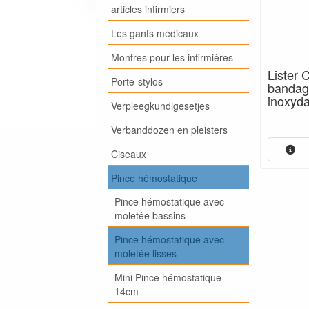
articles infirmiers
Les gants médicaux
Montres pour les infirmières
Lister 
Porte-stylos
bandag
inoxyda
Verpleegkundigesetjes
Verbanddozen en pleisters
Ciseaux
Pince hémostatique
Pince hémostatique avec
moletée bassins
Pince hémostatique avec
moletée lisses
Mini Pince hémostatique
14cm