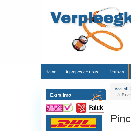
Home
A propos de nous
Livraison
Accueil
Extra info
Pinc
Pinc