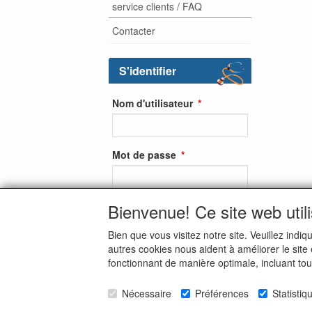
service clients / FAQ
Contacter
S'identifier
Nom d'utilisateur
Mot de passe
Bienvenue! Ce site web util
S'identifier
Bien que vous visitez notre site. Veuillez ind
S'inscrire
autres cookies nous aident à améliorer le site
fonctionnant de manière optimale, incluant to
Mot de passe oublié ?
Nécessaire
Préférences
Statistiq