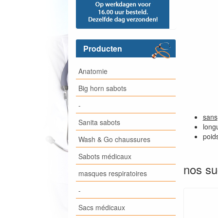
Producten
Anatomie
Big horn sabots
-
sans
Sanita sabots
long
poid
Wash & Go chaussures
Sabots médicaux
nos su
masques respiratoires
-
Sacs médicaux