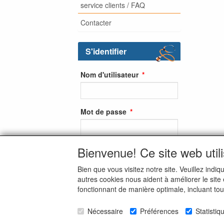
service clients / FAQ
Contacter
S'identifier
Nom d'utilisateur
Mot de passe
Bienvenue! Ce site web util
S'identifier
Bien que vous visitez notre site. Veuillez ind
S'inscrire
autres cookies nous aident à améliorer le site
fonctionnant de manière optimale, incluant to
Mot de passe oublié ?
Nécessaire
Préférences
Statistiq