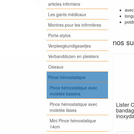
articles infirmiers
avec
Les gants médicaux
long
poid
Montres pour les infirmières
Porte-stylos
nos su
Verpleegkundigesetjes
Verbanddozen en pleisters
Ciseaux
Pince hémostatique
Pince hémostatique avec
moletée bassins
Lister 
Pince hémostatique avec
bandag
moletée lisses
inoxyda
Mini Pince hémostatique
14cm