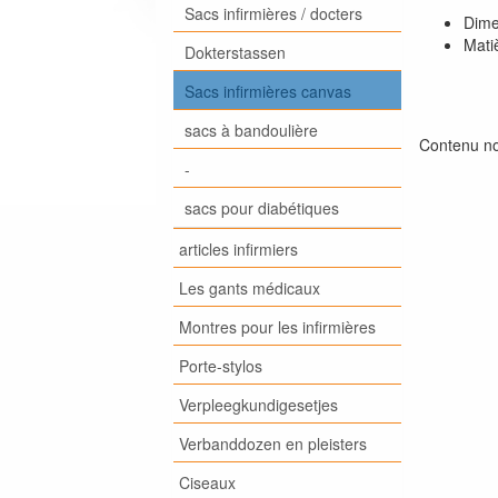
Sacs infirmières / docters
Dime
Mati
Dokterstassen
Sacs infirmières canvas
sacs à bandoulière
Contenu non
-
sacs pour diabétiques
articles infirmiers
Les gants médicaux
Montres pour les infirmières
Porte-stylos
Verpleegkundigesetjes
Verbanddozen en pleisters
Ciseaux