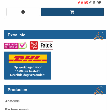
€ 6.95
€ 8.95
Extra info
Producten
Anatomie
Big horn sabots