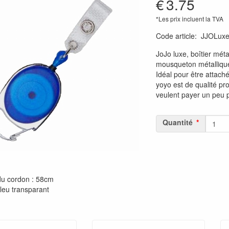
€
3.75
*Les prix incluent la TVA
Code article
:
JJOLux
JoJo luxe, boîtier méta
mousqueton métallique
Idéal pour être attach
yoyo est de qualité pr
veulent payer un peu p
Quantité
u cordon : 58cm
leu transparant