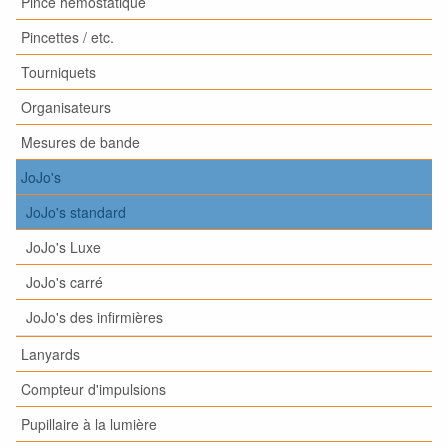
Pince hémostatique
Pincettes / etc.
Tourniquets
Organisateurs
Mesures de bande
JoJo's
JoJo's standard
JoJo's Luxe
JoJo's carré
JoJo's des infirmières
Lanyards
Compteur d'impulsions
Pupillaire à la lumière