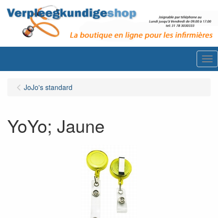
Me
JoJo's standard
YoYo; Jaune