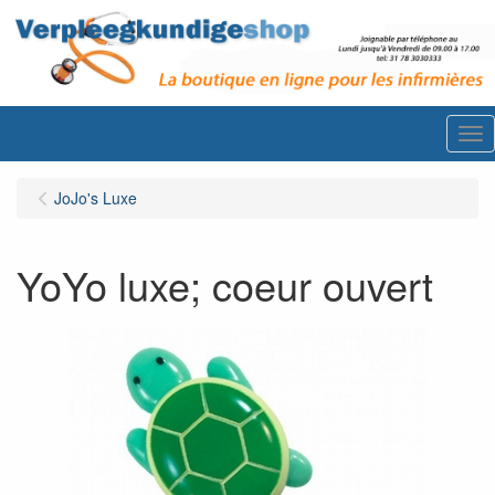
Me
JoJo's Luxe
YoYo luxe; coeur ouvert