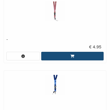
-
€ 4.95