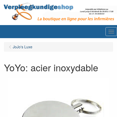
Me
JoJo's Luxe
YoYo: acier inoxydable