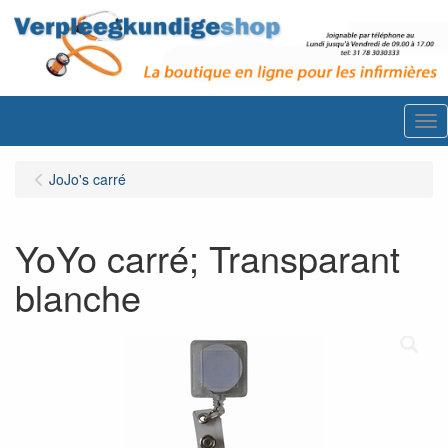
Me
JoJo's carré
YoYo carré; Transparant
blanche