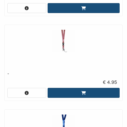
-
€ 4.95