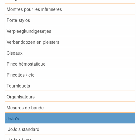
Montres pour les infirmières
Porte-stylos
Verpleegkundigesetjes
Verbanddozen en pleisters
Ciseaux
Pince hémostatique
Pincettes / etc.
Tourniquets
Organisateurs
Mesures de bande
JoJo's
JoJo's standard
JoJo's Luxe