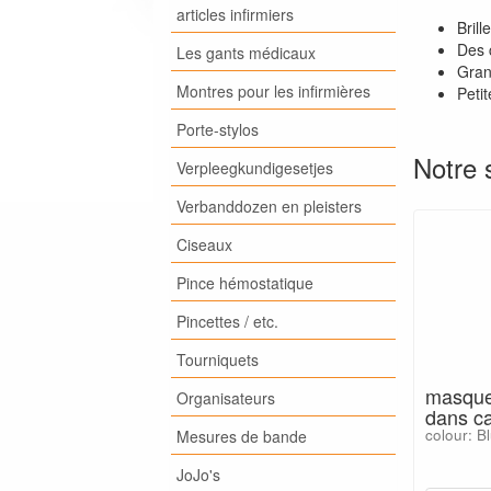
articles infirmiers
Brill
Des c
Les gants médicaux
Gran
Montres pour les infirmières
Petit
Porte-stylos
Notre 
Verpleegkundigesetjes
Verbanddozen en pleisters
Ciseaux
Pince hémostatique
Pincettes / etc.
Tourniquets
masque 
Organisateurs
dans ca
colour: B
Mesures de bande
JoJo's