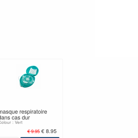
masque respiratoire
dans cas dur
olour : Vert
€ 8.95
€ 9.95