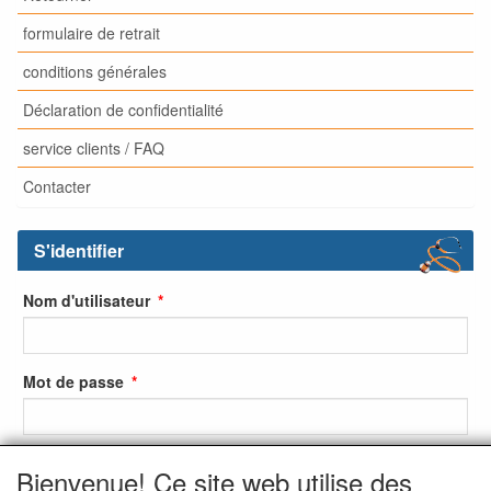
formulaire de retrait
conditions générales
Déclaration de confidentialité
service clients / FAQ
Contacter
S'identifier
Nom d'utilisateur
Mot de passe
Bienvenue! Ce site web utilise des
S'identifier